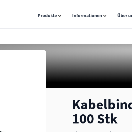
Produkte
Informationen
Über u
Show submenu for Produkte catego
Show submenu
Kabelbind
100 Stk