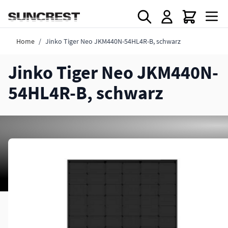
Direkt zum Inhalt
Home
/
Jinko Tiger Neo JKM440N-54HL4R-B, schwarz
Jinko Tiger Neo JKM440N-
54HL4R-B, schwarz