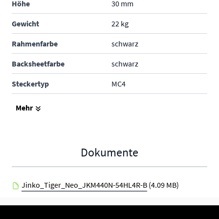
Höhe
30 mm
Gewicht
22 kg
Rahmenfarbe
schwarz
Backsheetfarbe
schwarz
Steckertyp
MC4
Produktgarantie
25 Jahre
Mehr
Leistungsgarantie
30 Jahre
Hersteller
Jinko Solar
Dokumente
Jinko_Tiger_Neo_JKM440N-54HL4R-B
(4.09 MB)