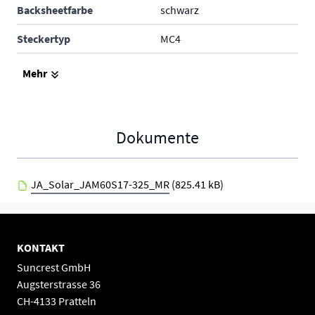
Backsheetfarbe
schwarz
Steckertyp
MC4
Produktgarantie
---
Mehr
Leistungsgarantie
---
Hersteller
Diverse
Dokumente
JA_Solar_JAM60S17-325_MR
(825.41 kB)
KONTAKT
Suncrest GmbH
Augsterstrasse 36
CH-4133 Pratteln