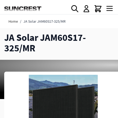
Direkt zum Inhalt
Home
/
JA Solar JAM60S17-325/MR
JA Solar JAM60S17-
325/MR