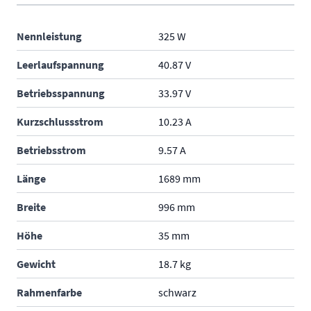
Nennleistung
325 W
Leerlaufspannung
40.87 V
Betriebsspannung
33.97 V
Kurzschlussstrom
10.23 A
Betriebsstrom
9.57 A
Länge
1689 mm
Breite
996 mm
Höhe
35 mm
Gewicht
18.7 kg
Rahmenfarbe
schwarz