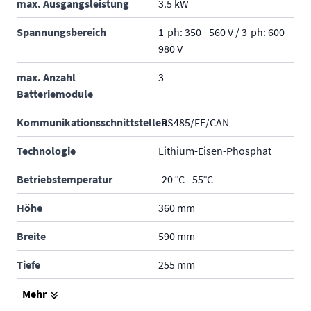
max. Ausgangsleistung
3.5 kW
Spannungsbereich
1-ph: 350 - 560 V / 3-ph: 600 -
980 V
max. Anzahl
3
Batteriemodule
Kommunikationsschnittstellen
RS485/FE/CAN
Technologie
Lithium-Eisen-Phosphat
Betriebstemperatur
-20 °C - 55°C
Höhe
360 mm
Breite
590 mm
Tiefe
255 mm
Gewicht
68 kg
Mehr