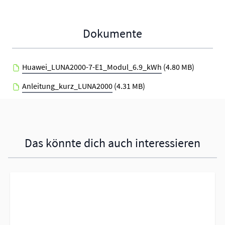
Schutzklasse
IP66
Produktgarantie
10 Jahre
Dokumente
Hersteller
Huawei
Huawei_LUNA2000-7-E1_Modul_6.9_kWh
(4.80 MB)
Anleitung_kurz_LUNA2000
(4.31 MB)
Das könnte dich auch interessieren
Navigating through the elements of the carousel is possible using 
Press to skip carousel