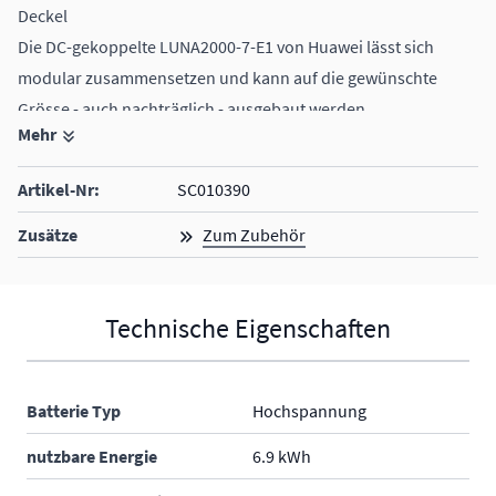
Deckel
Die DC-gekoppelte LUNA2000-7-E1 von Huawei lässt sich
modular zusammensetzen und kann auf die gewünschte
Grösse - auch nachträglich - ausgebaut werden.
Mehr
der Standfuss und der Deckel müssen sep. dazu bestellt
werden
Artikel-Nr:
SC010390
bis zu 3 Module möglich
Gesamtkapazität bis zu 21 kWh bei 3 Modulen
Zusätze
Zum Zubehör
Kompatibel mit allen Speicher-Wechselrichtern von Huawei
Technische Eigenschaften
Batterie Typ
Hochspannung
nutzbare Energie
6.9 kWh