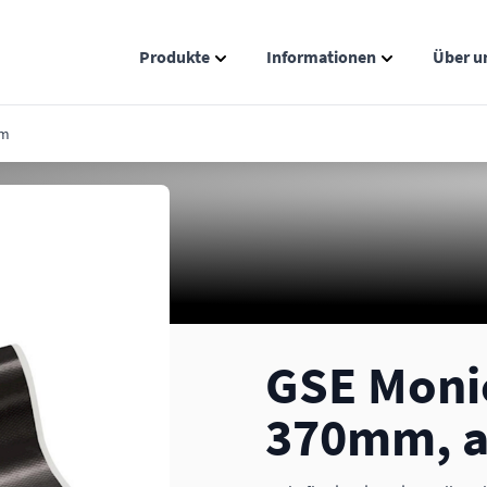
Produkte
Informationen
Über u
Show submenu for Produkte catego
Show submenu
5m
GSE Moni
370mm, a