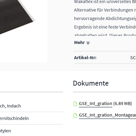
Wakaflex ist ein universelles 
Alternative für Verbindungen 
hervorragende Abdichtungseig
Ergebnis ist eine feste Verbi
abgehalten wird. Dieses Produk
Mehr
Indach-PV-Anlagen.
Material: PIB (Polyisobutylen)
Artikel-Nr:
SC
enthält keine Giftstoffe, ist u
100% recyclierbar
Dokumente
GSE_Int_gration
(6.89 MB)
ch, Indach
GSE_Int_gration_Montagea
ternitschindeln
utylen