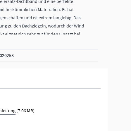
Bleiersatz-Dichtband und eine perfekte
mit herkömmlichen Materialien. Es hat
enschaften und ist extrem langlebig. Das
ndung zu den Dachziegeln, wodurch der Wind
t eignet sich sehr gut für den Einsatz bei
020258
nschädlich für die Umwelt
nleitung
(7.06 MB)