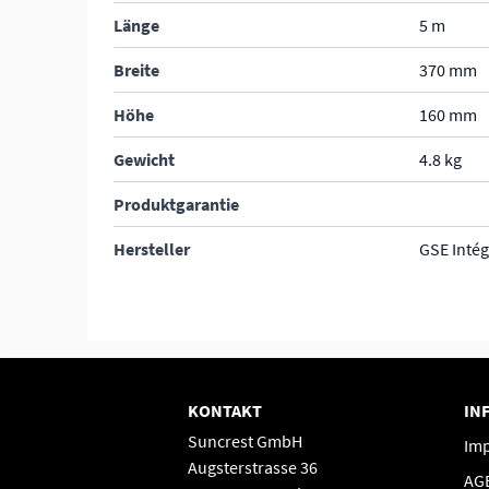
Länge
5 m
Breite
370 mm
Höhe
160 mm
Gewicht
4.8 kg
Produktgarantie
Hersteller
GSE Intég
KONTAKT
IN
Suncrest GmbH
Im
Augsterstrasse 36
AG