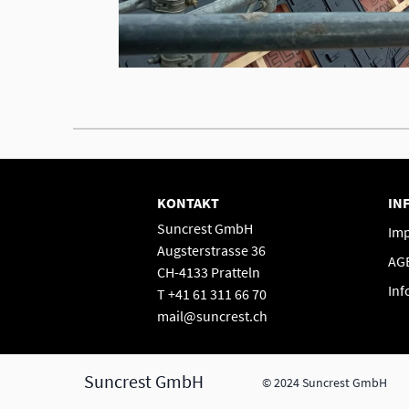
KONTAKT
IN
Suncrest GmbH
Im
Augsterstrasse 36
AG
CH-4133 Pratteln
Inf
T +41 61 311 66 70
mail@suncrest.ch
Suncrest GmbH
© 2024 Suncrest GmbH