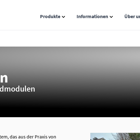
Produkte
Informationen
Über u
Show submenu for Produkte catego
Show submenu
on
ardmodulen
stem, das aus der Praxis von