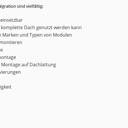
gration sind vielfältig:
l einsetzbar
s komplette Dach genutzt werden kann
alle Marken und Typen von Modulen
u montieren
le
montage
h Montage auf Dachlattung
vierungen
igkeit