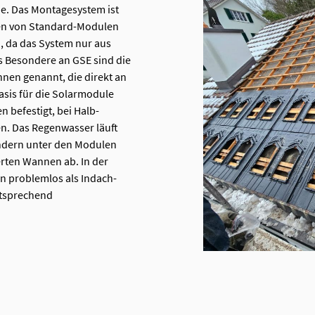
de. Das Montagesystem ist
ypen von Standard-Modulen
ch, da das System nur aus
s Besondere an GSE sind die
nen genannt, die direkt an
asis für die Solarmodule
 befestigt, bei Halb-
n. Das Regenwasser läuft
ondern unter den Modulen
erten Wannen ab. In der
en problemlos als Indach-
ntsprechend