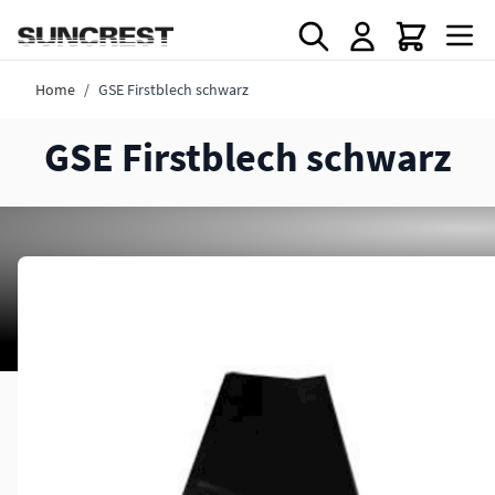
Direkt zum Inhalt
Home
/
GSE Firstblech schwarz
GSE Firstblech schwarz