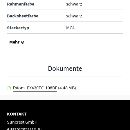
Rahmenfarbe
schwarz
Backsheetfarbe
schwarz
Steckertyp
MC4
Produktgarantie
---
Mehr
Leistungsgarantie
---
Hersteller
Diverse
Dokumente
Exiom_EX420TC-108BF
(4.48 MB)
KONTAKT
Suncrest GmbH
Augsterstrasse 36