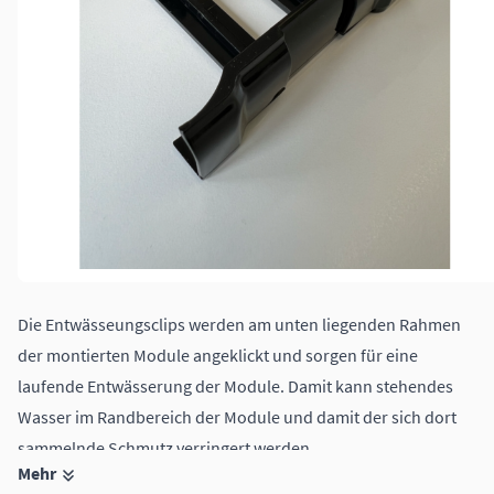
Die Entwässeungsclips werden am unten liegenden Rahmen
der montierten Module angeklickt und sorgen für eine
laufende Entwässerung der Module. Damit kann stehendes
Wasser im Randbereich der Module und damit der sich dort
sammelnde Schmutz verringert werden.
Mehr
für eine Rahmendicke von 30 mm geeignet