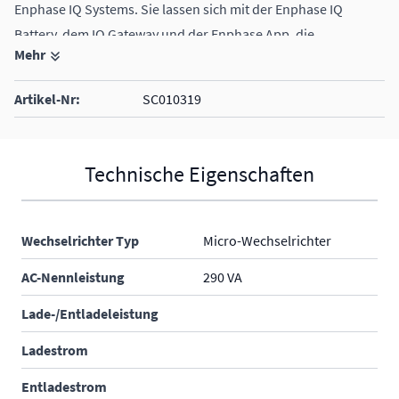
Enphase IQ Systems. Sie lassen sich mit der Enphase IQ
Battery, dem IQ Gateway und der Enphase App, die
Mehr
Überwachung und Analyse übernimmt, integrieren.
Artikel-Nr:
SC010319
Technische Eigenschaften
Wechselrichter Typ
Micro-Wechselrichter
AC-Nennleistung
290 VA
Lade-/Entladeleistung
Ladestrom
Entladestrom