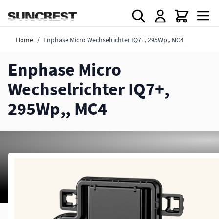
Direkt zum Inhalt
Home
/
Enphase Micro Wechselrichter IQ7+, 295Wp,, MC4
Enphase Micro
Wechselrichter IQ7+,
295Wp,, MC4