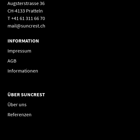
Augsterstrasse 36
Gewicht
1.1 kg
CH-4133 Pratteln
T +41 61 311 66 70
Schutzklasse
IP67
mail@suncrest.ch
empfohlene Batterie
Enphase
INFORMATION
Produktgarantie
5 Jahre (25 Jahre bei
Impressum
Registierung)
AGB
Hersteller
Enphase
Informationen
ÜBER SUNCREST
Über uns
Referenzen