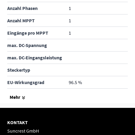
Anzahl Phasen
1
Anzahl MPPT
1
Eingänge pro MPPT
1
max. DC-Spannung
max. DC-Eingangsleistung
Steckertyp
EU-Wirkungsgrad
96.5 %
max. Wirkungsgrad
Mehr
Höhe
212 mm
Breite
175 mm
KONTAKT
Suncrest GmbH
Tiefe
30 mm