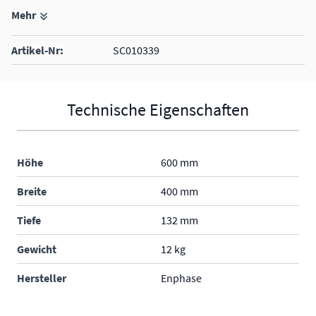
Mehr
Die Combinerbox ist kompatibel mit den Micro-
Wechselrichtern der IQ-Serie, der IQ Battery 5P with FlexPhase
Artikel-Nr:
SC010339
von Enphase.
Technische Eigenschaften
Höhe
600 mm
Breite
400 mm
Tiefe
132 mm
Gewicht
12 kg
Hersteller
Enphase