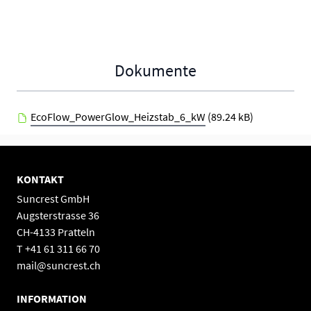
Dokumente
EcoFlow_PowerGlow_Heizstab_6_kW
(89.24 kB)
KONTAKT
Suncrest GmbH
Augsterstrasse 36
CH-4133 Pratteln
T +41 61 311 66 70
mail@suncrest.ch
INFORMATION