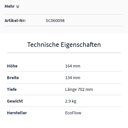
Mehr
Leistung: 6000 W
Einschraubgewinde: G1 1/2"
Artikel-Nr:
SC060098
Heizstablänge: 550 mm
3-ph
Technische Eigenschaften
Höhe
164 mm
Breite
134 mm
Tiefe
Länge 702 mm
Gewicht
2.9 kg
Hersteller
EcoFlow