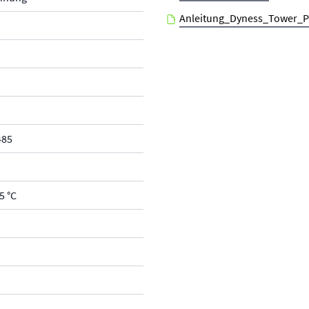
Anleitung_Dyness_Tower_P
485
5 °C