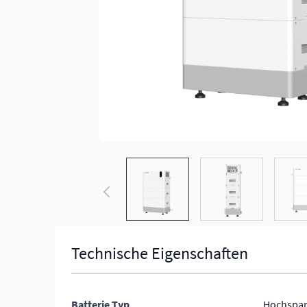
View larger image
View larger ima
Technische Eigenschaften
Batterie Typ
Hochspa