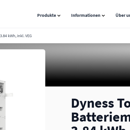
Produkte
Informationen
Über u
Show submenu for Produkte catego
Show submenu
.84 kWh, inkl. VEG
Dyness T
Batterie