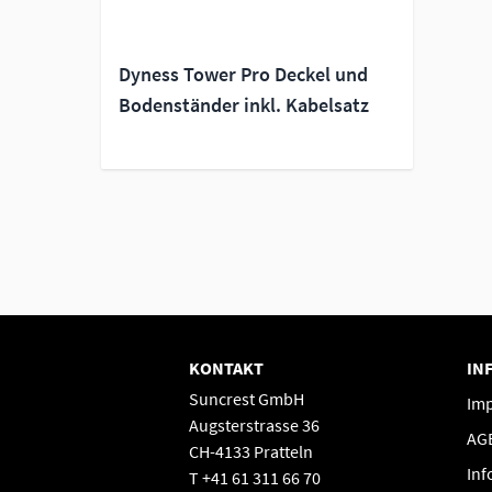
Dyness Tower Pro Deckel und
Bodenständer inkl. Kabelsatz
KONTAKT
IN
Suncrest GmbH
Im
Augsterstrasse 36
AG
CH-4133 Pratteln
Inf
T +41 61 311 66 70