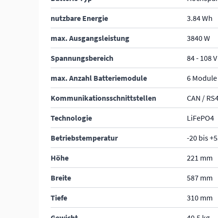
nutzbare Energie
3.84 Wh
max. Ausgangsleistung
3840 W
Spannungsbereich
84 - 108 V
max. Anzahl Batteriemodule
6 Module
Kommunikationsschnittstellen
CAN / RS
Technologie
LiFePO4
Betriebstemperatur
-20 bis +5
Höhe
221 mm
Breite
587 mm
Tiefe
310 mm
Gewicht
40.5 kg