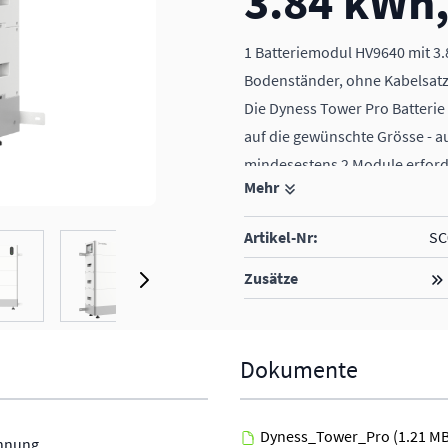
3.84 kWh,
1 Batteriemodul HV9640 mit 3
Bodenständer, ohne Kabelsat
Die Dyness Tower Pro Batteri
auf die gewünschte Grösse - a
mindesestens 2 Module erford
Mehr
bis zu 6 Module möglich
Gesamtkapazität bis zu 23.04
Artikel-Nr:
SC
ge
View larger image
View larger image
View larger image
View larger image
Kompatibel mit den Wechselric
integrierte Brandschutzfunkti
Zusätze
Dokumente
Dyness_Tower_Pro
(1.21 M
nnung