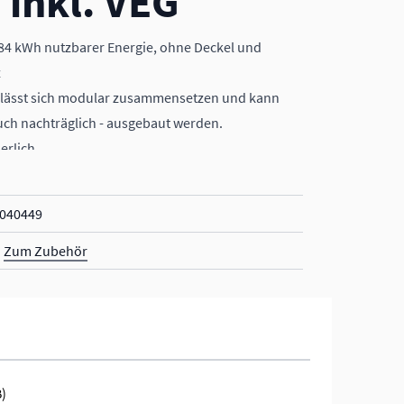
 inkl. VEG
.84 kWh nutzbarer Energie, ohne Deckel und
z
e lässt sich modular zusammensetzen und kann
uch nachträglich - ausgebaut werden.
erlich
 kWh
040449
htern von Solis
on
Zum Zubehör
B)