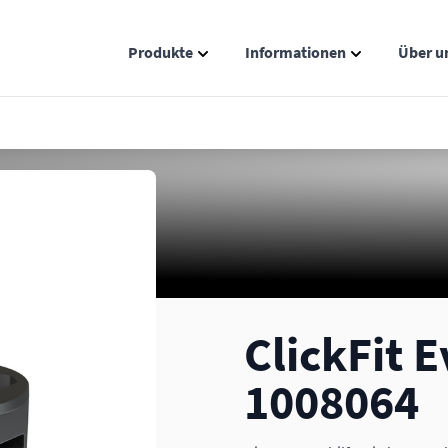
Produkte
Informationen
Über u
Show submenu for Produkte catego
Show submenu
ClickFit 
1008064