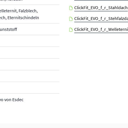
ClickFit_EVO_f_r_Stahldach
lleternit, Falzblech,
ch, Eternitschindeln
ClickFit_EVO_f_r_Stehfalzd
Kunststoff
ClickFit_EVO_f_r_Welleterni
Evo von Esdec