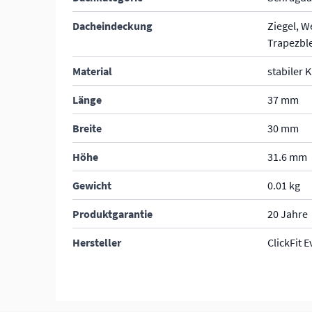
Dacheindeckung
Ziegel, We
Trapezble
Material
stabiler 
Länge
37 mm
Breite
30 mm
Höhe
31.6 mm
Gewicht
0.01 kg
Produktgarantie
20 Jahre
Hersteller
ClickFit 