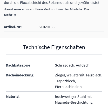
durch die Eloxalschicht des Solarmoduls und gewährleistet
damit eine einwandfreie Verbindung der Module. Die
Mehr
Modulklemme ist auch in grau erhältlich.
geeignet für Solarmodule mit einer Rahmenstärke zwischen
Artikel-Nr:
SC020156
30 und 50 mm
Technische Eigenschaften
Dachkategorie
Schrägdach, Aufdach
Dacheindeckung
Ziegel, Welleternit, Falzblech,
Trapezblech,
Eternitschindeln
Material
hochwertiger Stahl mit
Magnelis-Beschichtung