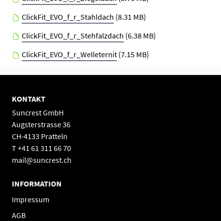
ClickFit_EVO_f_r_Stahldach
(8.31 MB)
ClickFit_EVO_f_r_Stehfalzdach
(6.38 MB)
ClickFit_EVO_f_r_Welleternit
(7.15 MB)
KONTAKT
Suncrest GmbH
Augsterstrasse 36
CH-4133 Pratteln
T +41 61 311 66 70
mail@suncrest.ch
INFORMATION
Impressum
AGB