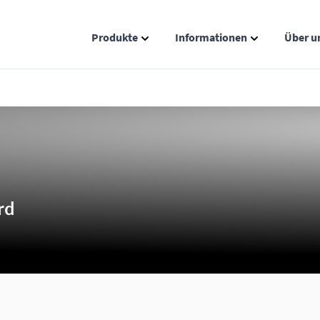
Produkte
Informationen
Über u
Show submenu for Produkte catego
Show submenu
rd