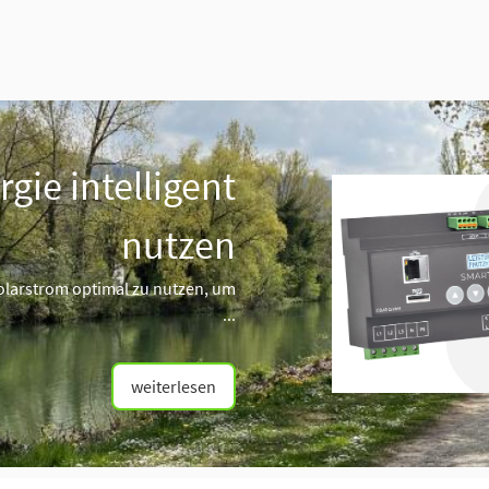
gie intelligent
nutzen
Solarstrom optimal zu nutzen, um
...
weiterlesen