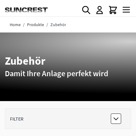
Direkt zum Inhalt
Home
/
Produkte
/
Zubehör
Zubehör
Damit Ihre Anlage perfekt wird
FILTER