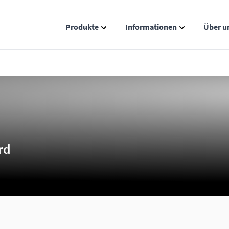
Produkte
Informationen
Über u
Show submenu for Produkte catego
Show submenu
rd