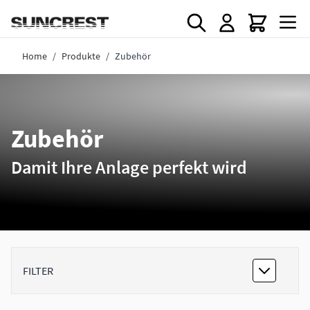
Direkt zum Inhalt
Home
/
Produkte
/
Zubehör
Zubehör
Damit Ihre Anlage perfekt wird
FILTER