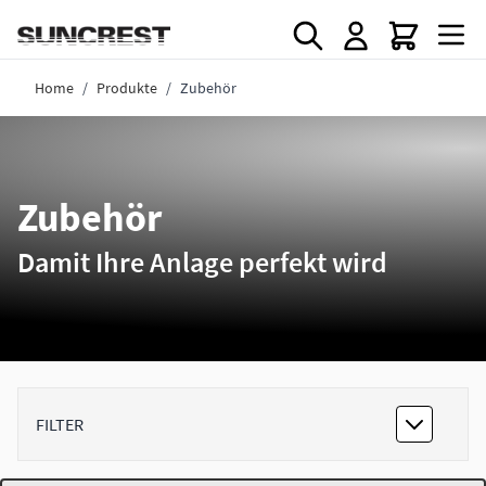
Direkt zum Inhalt
Home
/
Produkte
/
Zubehör
Zubehör
Damit Ihre Anlage perfekt wird
FILTER