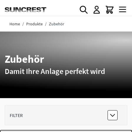
Direkt zum Inhalt
Home
/
Produkte
/
Zubehör
Zubehör
Damit Ihre Anlage perfekt wird
FILTER