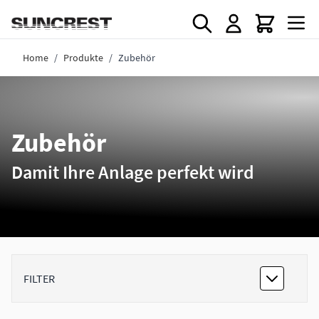
Direkt zum Inhalt
Home
/
Produkte
/
Zubehör
Zubehör
Damit Ihre Anlage perfekt wird
FILTER