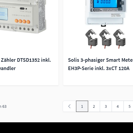
 Zähler DTSD1352 inkl.
Solis 3-phasiger Smart Mete
andler
EH3P-Serie inkl. 3xCT 120A
n
63
1
2
3
4
5
Sie lesen gerade Seite
Seite
Seite
Seite
Se