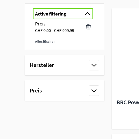
Active filtering
Preis
CHF 0.00 - CHF 999.99
Alles löschen
Skip to product list
Hersteller
filter
Preis
filter
BRC Powe