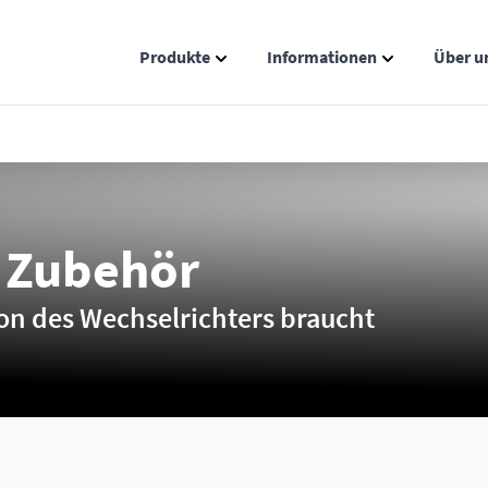
Produkte
Informationen
Über u
Show submenu for Produkte catego
Show submenu
r Zubehör
ation des Wechselrichters braucht