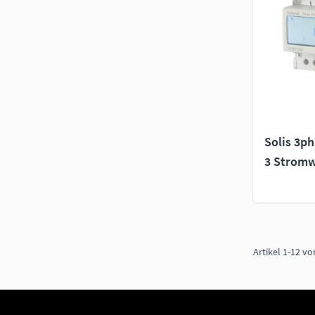
Solis 3ph
3 Stromw
Artikel
1
-
12
vo