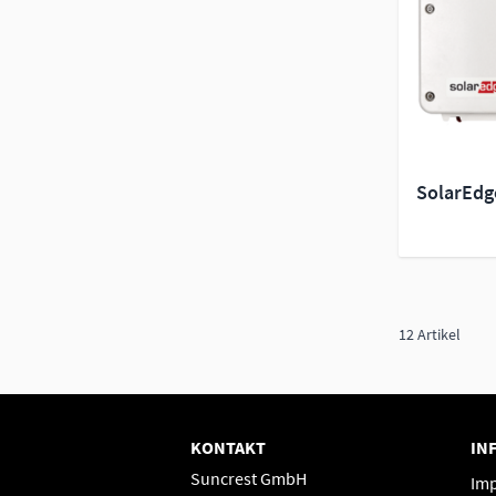
SolarEdg
12
Artikel
KONTAKT
IN
Suncrest GmbH
Im