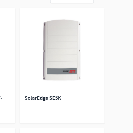
V-
SolarEdge SE5K