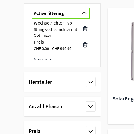
Active filtering
Wechselrichter Typ
Stringwechselrichter mit
Optimizer
Preis
CHF 0.00 - CHF 999.99
Alles löschen
Skip to product list
Hersteller
filter
SolarEdg
Anzahl Phasen
filter
Preis