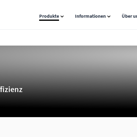
Produkte
Informationen
Über u
Show submenu for Produkte catego
Show submenu
fizienz