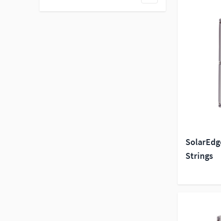
filter
SolarEdg
Strings