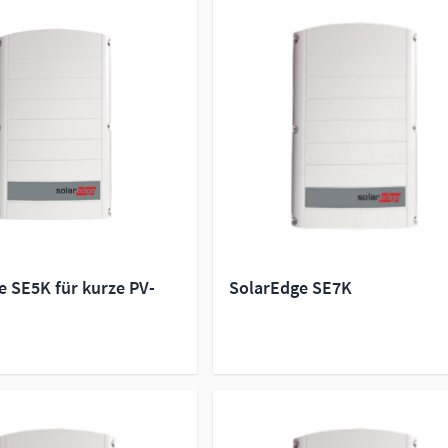
e SE5K für kurze PV-
SolarEdge SE7K