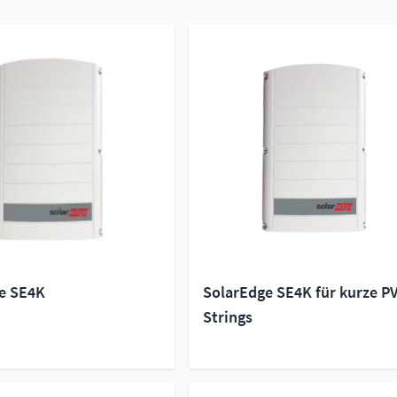
e SE4K
SolarEdge SE4K für kurze P
Strings