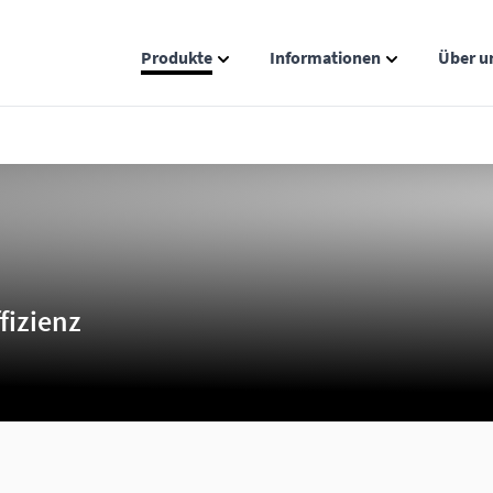
Produkte
Informationen
Über u
Show submenu for Produkte catego
Show submenu
fizienz