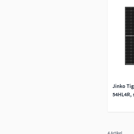
Jinko Ti
54HL4R, 
4
Artikel