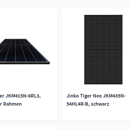
ger JKM415N-6RL3,
Jinko Tiger Neo JKM435N-
er Rahmen
54HL4R-B, schwarz