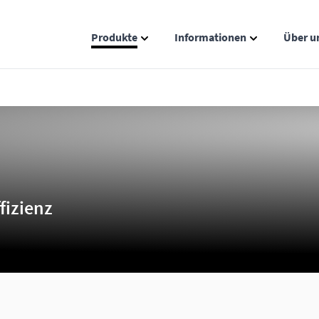
Produkte
Informationen
Über u
Show submenu for Produkte catego
Show submenu
fizienz