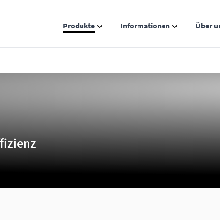
Produkte
Informationen
Über u
Show submenu for Produkte catego
Show submenu
fizienz