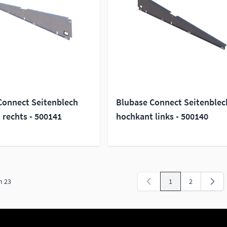
Connect Seitenblech
Blubase Connect Seitenblec
 rechts - 500141
hochkant links - 500140
n
23
1
2
Sie lesen gerade Sei
Seite