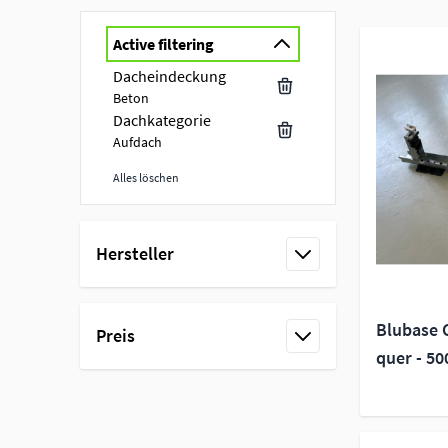
Active filtering
Dacheindeckung
Beton
Dachkategorie
Aufdach
Alles löschen
Skip to product list
Hersteller
filter
Blubase 
Preis
quer - 50
filter